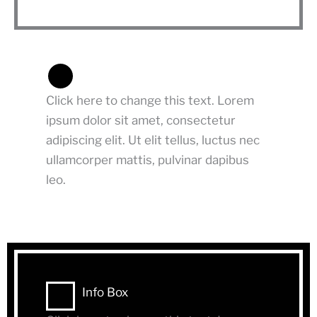
Info Box
Click here to change this text. Lorem
ipsum dolor sit amet, consectetur
adipiscing elit. Ut elit tellus, luctus nec
ullamcorper mattis, pulvinar dapibus
leo.
Info Box