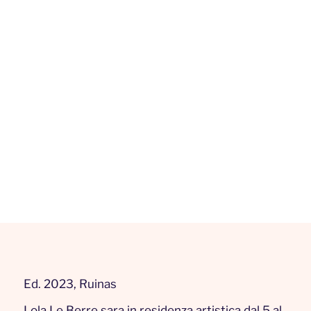
Ed. 2023, Ruinas
Lola Le Berre sara in residenza artistica dal 5 al