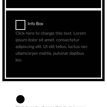
Info Box
Click here to change this text. Lorem
ipsum dolor sit amet, consectetur
adipiscing elit. Ut elit tellus, luctus nec
ullamcorper mattis, pulvinar dapibus
leo.
Info Box